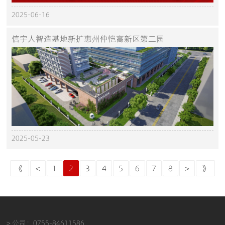
2025-06-16
信宇人智造基地新扩惠州仲恺高新区第二园
2025-05-23
《
<
1
2
3
4
5
6
7
8
>
》
> 公司：0755-84611586