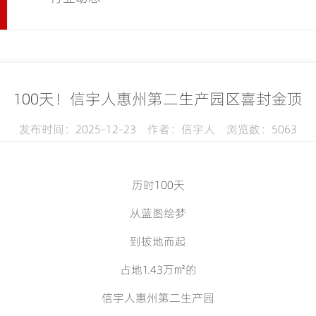
100天！信宇人惠州第二生产园区喜封金顶
发布时间：2025-12-23 作者：信宇人 浏览数：5063
历时
100
天
从蓝图绘梦
到拔地而起
占地
1.43
万㎡的
信宇人惠州第二生产园