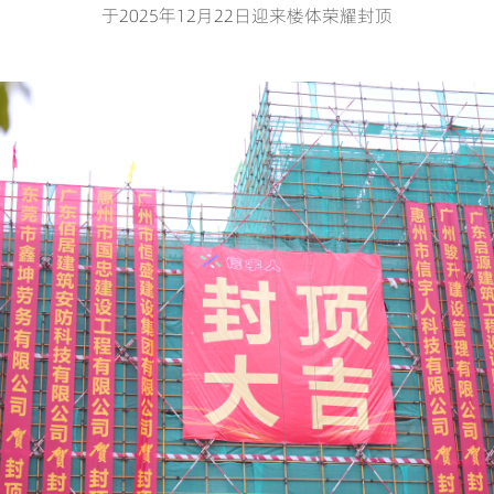
于
2025
年
12
月
22
日迎来楼体荣耀封顶