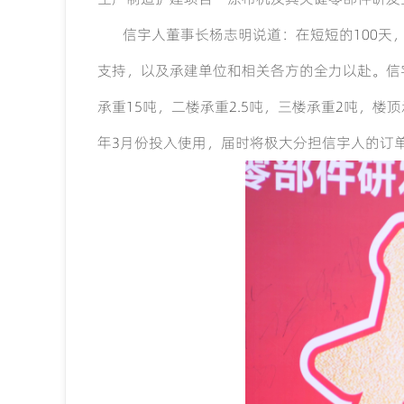
信宇人董事长杨志明说道：在短短的
100
天
支持，以及承建单位和相关各方的全力以赴。信
承重
15
吨，二楼承重
2.5
吨，三楼承重
2
吨，楼顶
年
3
月份投入使用，届时将极大分担信宇人的订