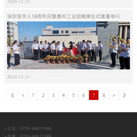
2020-12-21
深圳信宇人18周年庆暨惠州工业园揭牌仪式隆重举行
2020-12-21
《
<
1
2
3
4
5
6
7
8
>
》
> 公司：0755-84611586
> 传真：0755-84611589