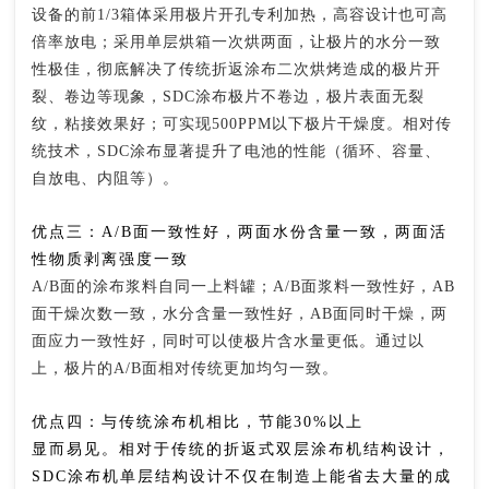
设备的前1/3箱体采用极片开孔专利加热，高容设计也可高
倍率放电；采用单层烘箱一次烘两面，让极片的水分一致
性极佳，彻底解决了传统折返涂布二次烘烤造成的极片开
裂、卷边等现象，SDC涂布极片不卷边，极片表面无裂
纹，粘接效果好；可实现500PPM以下极片干燥度。相对传
统技术，SDC涂布显著提升了电池的性能（循环、容量、
自放电、内阻等）。
优点三：A/B面一致性好，两面水份含量一致，两面活
性物质剥离强度一致
A/B面的涂布浆料自同一上料罐；A/B面浆料一致性好，AB
面干燥次数一致，水分含量一致性好，AB面同时干燥，两
面应力一致性好，同时可以使极片含水量更低。通过以
上，极片的A/B面相对传统更加均匀一致。
优点四：与传统涂布机相比，节能30%以上
显而易见。相对于传统的折返式双层涂布机结构设计，
SDC涂布机单层结构设计不仅在制造上能省去大量的成