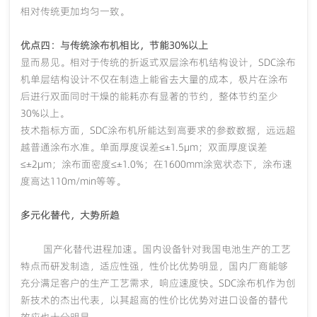
相对传统更加均匀一致。
优点四：与传统涂布机相比，节能
30%以上
显而易见。相对于传统的折返式双层涂布机结构设计，
SDC涂布
机单层结构设计不仅在制造上能省去大量的成本，极片在涂布
后进行双面同时干燥的能耗亦有显著的节约，整体节约至少
30%以上。
技术指标方面，
SDC涂布机所能达到高要求的参数数据，远远超
越普通涂布水准。单面厚度误差≤±1.5μm；双面厚度误差
≤±2μm；涂布面密度≤±1.0%；在1600mm涂宽状态下，涂布速
度高达110m/min等等。
多元化替代，大势所趋
国产化替代进程加速。国内设备针对我国电池生产的工艺
特点而研发制造，适应性强，性价比优势明显，国内厂商能够
充分满足客户的生产工艺需求，响应速度快。
SDC涂布机作为创
新技术的杰出代表，以其超高的性价比优势对进口设备的替代