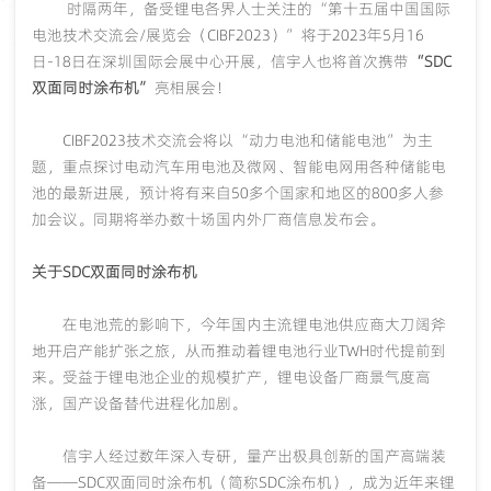
时隔两年，备受锂电各界人士关注的
“第十五届中国国际
电池技术交流会/展览会（CIBF2023）”将于2023年5月16
日-18日在深圳国际会展中心开展，信宇人也将首次携带
“SDC
双面同时涂布机”
亮相展会！
CIBF2023技术交流会将以“动力电池和储能电池”为主
题，重点探讨电动汽车用电池及微网、智能电网用各种储能电
池的最新进展，预计将有来自50多个国家和地区的800多人参
加会议。同期将举办数十场国内外厂商信息发布会。
关于
SDC双面同时涂布机
在电池荒的影响下，今年国内主流锂电池供应商大刀阔斧
地开启产能扩张之旅，从而推动着锂电池行业
TWH时代提前到
来。受益于锂电池企业的规模扩产，锂电设备厂商景气度高
涨，国产设备替代进程化加剧。
信宇人经过数年深入专研，量产出极具创新的国产高端装
备
——SDC双面同时涂布机
（简称
SDC涂布机）
，成为近年来锂