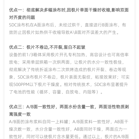
优点一：彻底解决多幅涂布时
,因极片单面干燥时收缩,影响双面
对齐度的问题
SDC涂布机在A面涂布后，未经过烘干，直接进行B面涂布，有
效防止因极片如热供干收缩导致A\B面对齐误差大的产生。
优点二：极片不卷边
,不开裂,留白不起皱
设备的前
1/3箱体采用极片开孔专利加热，高容设计也可高倍率
放电；采用单层烘箱一次烘两面，让极片的水分一致性极佳，
彻底解决了传统折返涂布二次烘烤造成的极片开裂、卷边等现
象，SDC涂布极片不卷边，极片表面无裂纹，粘接效果好；可实
现500PPM以下极片干燥度。相对传统技术，SDC涂布显著提升
了电池的性能（循环、容量、自放电、内阻等）。
优点三：
A/B面一致性好，两面水份含量一致，两面活性物质剥
离强度一致
A/B面的涂布浆料自同一上料罐；A/B面浆料一致性好，AB面干
燥次数一致，水分含量一致性好，AB面同时干燥，两面应力一
致性好，同时可以使极片含水量更低。通过以上，极片的A/B面