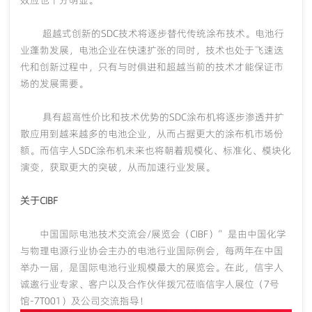
效应也十分明显。
超越式创新的
SDC技术将逐步替代传统涂布技术。电池行
业蓬勃发展，电池企业在快速扩张的同时，技术也处于飞速迭
代和创新过程中，只有与时俱进和超越当前的技术才能保证市
场的发展需要。
具有超高性价比和技术优势的
SDC涂布机将逐步渗透并扩
散应用到越来越多的电池企业，从而占据更大的涂布机市场份
额。而信宇人SDC涂布机未来也将朝着规模化、标准化、模块化
演变，获取更大的突破，从而加速行业发展。
关于
CIBF
中国国际电池技术交流会
/展览会（CIBF）”是由中国化学
与物理电源行业协会主办的电池行业国际例会，每两年在中国
举办一届，是国际电池行业规模最大的展览会。在此，信宇人
诚邀行业专家、客户以及合作伙伴拨冗莅临信宇人
展位（
7号
馆-7T001）及公司交流指导！