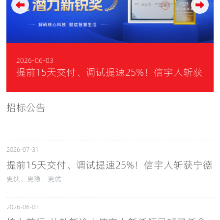
2026-06-03
提前15天交付、调试提速25%！信宇人斩获
宁德时代“潜力新锐奖”
招标公告
2026-07-31
提前15天交付、调试提速25%！信宇人斩获宁德
时代“潜力新锐奖”
更快、更稳、更优
2026-06-03