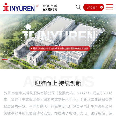
English
03
/ 05
ABOUT US
迎难而上 持续创新
深圳市信宇人科技股份有限公司（股票代码：688573）
成立于2002
年，是专注于高端装备的国家级高新技术企业，主要从事智能制造高
端装备的研发、生产及销售，产品主要包括锂离子电池生产设备及其
关键零部件和其他自动化设备，为锂离子电池、光电、医疗用品、氢