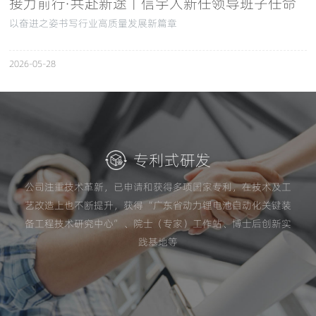
接力前行·共赴新途丨信宇人新任领导班子任命
仪式圆满举行
以奋进之姿书写行业高质量发展新篇章
2026-05-28
专利式研发
公司注重技术革新，已申请和获得多项国家专利，在技术及工
艺改造上也不断提升，获得“广东省动力锂电池自动化关键装
备工程技术研究中心”、院士（专家）工作站、博士后创新实
践基地等