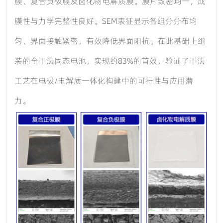
膜、复合负极膜及卤化物电解质膜。膜片致密均一，成
膜性与力学完整性良好。
SEM表征显示各组分分布均
匀、界面接触紧密，有效降低界面阻抗。在此基础上组
装的全干法固态电池，实现约83%的首效，验证了干法
工艺在电极/电解质一体化构建中的可行性与应用潜
力。